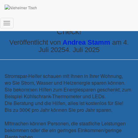
Machen Sie mit beim Stromspar-
Navigation
Check!
umschalten
Veröffentlicht von
Andrea Stamm
am
4.
Juli 2025
4. Juli 2025
Stromspar-Helfer schauen mit Ihnen in Ihrer Wohnung,
wo Sie Strom, Wasser und Heizenergie sparen können.
Sie bekommen Hilfen zum Energiesparen geschenkt, zum
Beispiel Kühlschrank-Thermometer und LEDs.
Die Beratung und die Hilfen, alles ist kostenlos für Sie!
Bis zu 300€ pro Jahr können Sie pro Jahr sparen.
Mitmachen können Personen, die staatliche Leistungen
bekommen oder die ein geringes Einkommen/geringe
Rente haben.