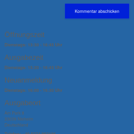
Öffnungszeit
Dienstags: 13:30 - 16:45 Uhr
Ausgabezeit
Dienstags: 15:20 - 16:45 Uhr
Neuanmeldung
Dienstags: 16:00 - 16:30 Uhr
Ausgabeort
Am Park 8
33039 Nieheim
Deutschland
Telefon: +49 5274 952186