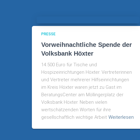
PRESSE
Vorweihnachtliche Spende der
Volksbank Höxter
14.500 Euro für Tische und
Hospizeinrichtungen Höxter. Vertreterinnen
und Vertreter mehrerer Hilfseinrichtungen
im Kreis Höxter waren jetzt zu Gast im
BeratungsCenter am Möllingerplatz der
Volksbank Höxter. Neben vielen
wertschätzenden Worten für ihre
gesellschaftlich wichtige Arbeit
Weiterlesen