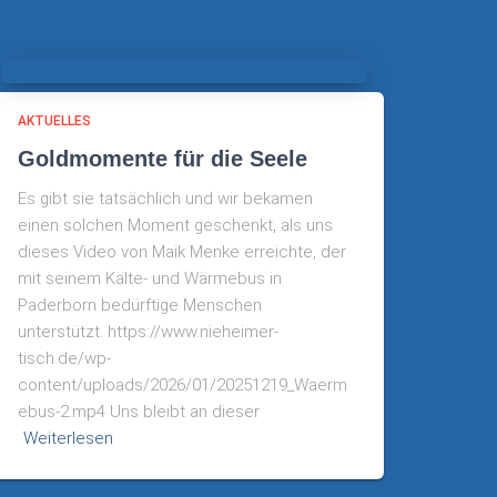
AKTUELLES
Goldmomente für die Seele
Es gibt sie tatsächlich und wir bekamen
einen solchen Moment geschenkt, als uns
dieses Video von Maik Menke erreichte, der
mit seinem Kälte- und Wärmebus in
Paderborn bedürftige Menschen
unterstützt. https://www.nieheimer-
tisch.de/wp-
content/uploads/2026/01/20251219_Waerm
ebus-2.mp4 Uns bleibt an dieser
Weiterlesen