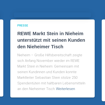
PRESSE
REWE Markt Stein in Nieheim
unterstützt mit seinen Kunden
den Nieheimer Tisch
Nieheim – Große Hilfsbereitschaft zeigte
sich Anfang November wieder im REWE
Markt Stein in Nieheim: Gemeinsam mit
seinen Kundinnen und Kunden konnte
Marktleiter Sebastian Stein stolze 250
Spendentüten mit haltbaren Lebensmitteln
an den Nieheimer Tisch
Weiterlesen